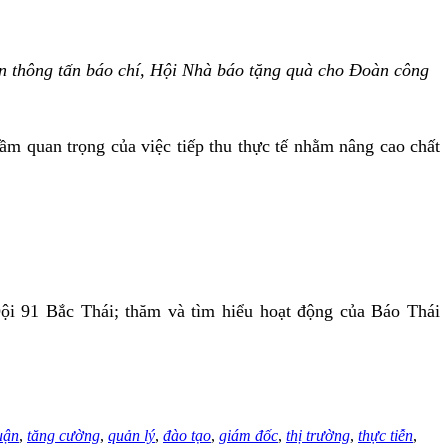
n thông tấn báo chí, Hội Nhà báo tặng quà cho Đoàn công
m quan trọng của việc tiếp thu thực tế nhằm nâng cao chất
Đội 91 Bắc Thái; thăm và tìm hiểu hoạt động của Báo Thái
luận
,
tăng cường
,
quản lý
,
đào tạo
,
giám đốc
,
thị trường
,
thực tiễn
,