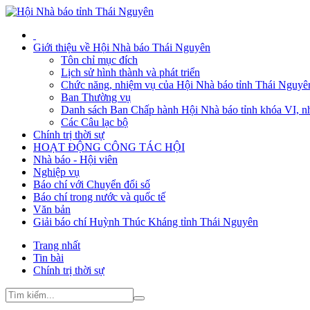
Giới thiệu về Hội Nhà báo Thái Nguyên
Tôn chỉ mục đích
Lịch sử hình thành và phát triển
Chức năng, nhiệm vụ của Hội Nhà báo tỉnh Thái Nguyê
Ban Thường vụ
Danh sách Ban Chấp hành Hội Nhà báo tỉnh khóa VI, n
Các Câu lạc bộ
Chính trị thời sự
HOẠT ĐỘNG CÔNG TÁC HỘI
Nhà báo - Hội viên
Nghiệp vụ
Báo chí với Chuyển đổi số
Báo chí trong nước và quốc tế
Văn bản
Giải báo chí Huỳnh Thúc Kháng tỉnh Thái Nguyên
Trang nhất
Tin bài
Chính trị thời sự