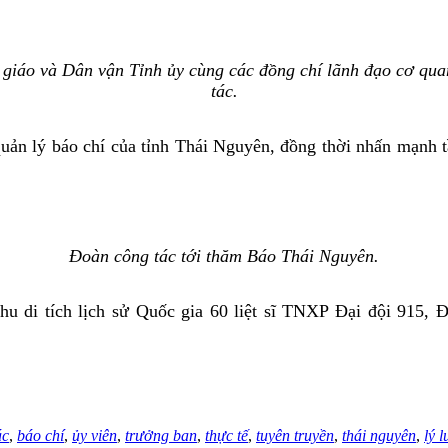
iáo và Dân vận Tỉnh ủy cùng các đồng chí lãnh đạo cơ qua
tác.
n lý báo chí của tỉnh Thái Nguyên, đồng thời nhấn mạnh tầ
Đoàn công tác tới thăm Báo Thái Nguyên.
u di tích lịch sử Quốc gia 60 liệt sĩ TNXP Đại đội 915, 
ác
,
báo chí
,
ủy viên
,
trưởng ban
,
thực tế
,
tuyên truyền
,
thái nguyên
,
lý 