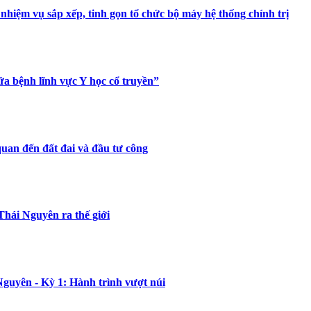
 nhiệm vụ sắp xếp, tinh gọn tổ chức bộ máy hệ thống chính trị
ữa bệnh lĩnh vực Y học cổ truyền”
uan đến đất đai và đầu tư công
hái Nguyên ra thế giới
Nguyên - Kỳ 1: Hành trình vượt núi