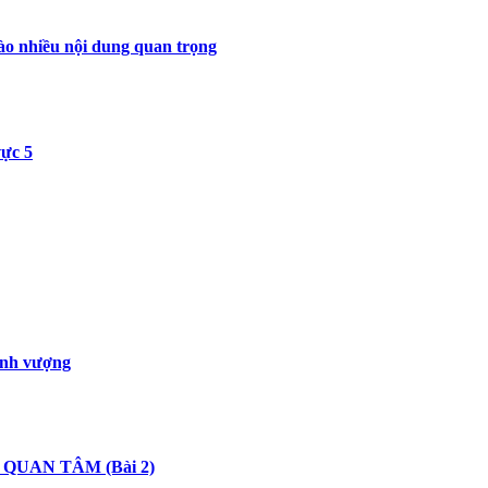
ào nhiều nội dung quan trọng
ực 5
hịnh vượng
QUAN TÂM (Bài 2)