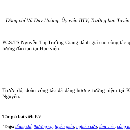
Đồng chí Vũ Duy Hoàng, Ủy viên BTV, Trưởng ban Tuyên g
PGS.TS Nguyễn Thị Trường Giang đánh giá cao công tác quả
lượng đào tạo tại Học viện.
Trước đó, đoàn công tác đã dâng hương tưởng niệm tại Kh
Nguyên.
Tác giả bài viết:
P.V
Tags:
đồng chí
,
thường vụ
,
tuyên giáo
,
nghiên cứu
,
làm việc
,
công t