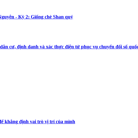
Nguyên - Kỳ 2: Giống chè Shan quý
dân cư, định danh và xác thực điện tử phục vụ chuyển đổi số quố
ể khẳng định vai trò vị trí của mình