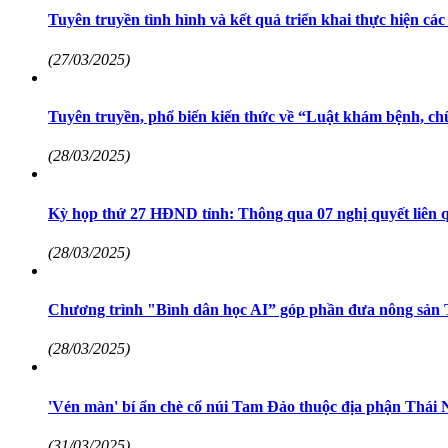
Tuyên truyền tình hình và kết quả triển khai thực hiện các
(27/03/2025)
Tuyên truyền, phổ biến kiến thức về “Luật khám bệnh, ch
(28/03/2025)
Kỳ họp thứ 27 HĐND tỉnh: Thông qua 07 nghị quyết liên q
(28/03/2025)
Chương trình "Bình dân học AI” góp phần đưa nông sản T
(28/03/2025)
'Vén màn' bí ẩn chè cổ núi Tam Đảo thuộc địa phận Thái 
(31/03/2025)