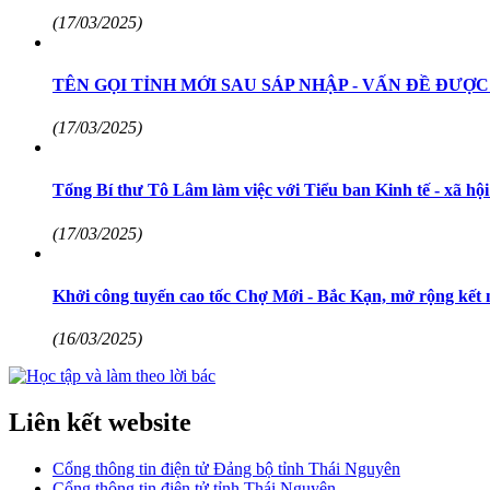
(17/03/2025)
TÊN GỌI TỈNH MỚI SAU SÁP NHẬP - VẤN ĐỀ ĐƯỢC 
(17/03/2025)
Tổng Bí thư Tô Lâm làm việc với Tiểu ban Kinh tế - xã hộ
(17/03/2025)
Khởi công tuyến cao tốc Chợ Mới - Bắc Kạn, mở rộng kết 
(16/03/2025)
Liên kết website
Cổng thông tin điện tử Đảng bộ tỉnh Thái Nguyên
Cổng thông tin điện tử tỉnh Thái Nguyên