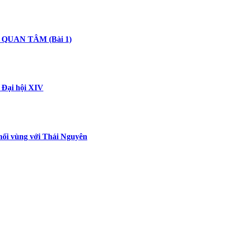
QUAN TÂM (Bài 1)
i Đại hội XIV
nối vùng với Thái Nguyên