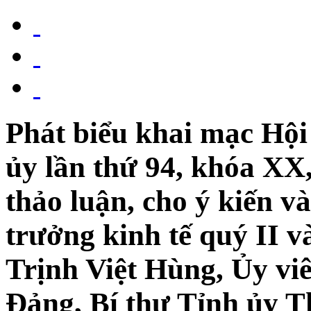
Phát biểu khai mạc Hộ
ủy lần thứ 94, khóa XX
thảo luận, cho ý kiến v
trưởng kinh tế quý II v
Trịnh Việt Hùng, Ủy vi
Đảng, Bí thư Tỉnh ủy T