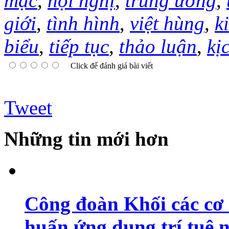
mạc
,
hội nghị
,
trung ương
,
giới
,
tình hình
,
việt hùng
,
k
biểu
,
tiếp tục
,
thảo luận
,
kị
Click để đánh giá bài viết
Tweet
Những tin mới hơn
Công đoàn Khối các cơ 
huấn ứng dụng trí tuệ 