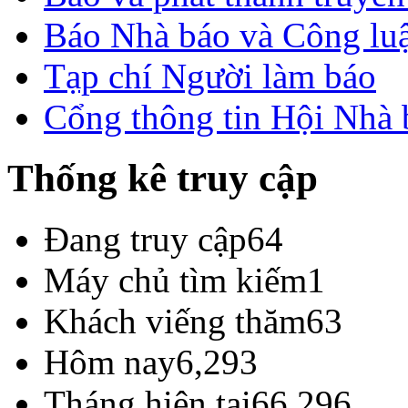
Báo Nhà báo và Công lu
Tạp chí Người làm báo
Cổng thông tin Hội Nhà
Thống kê truy cập
Đang truy cập
64
Máy chủ tìm kiếm
1
Khách viếng thăm
63
Hôm nay
6,293
Tháng hiện tại
66,296