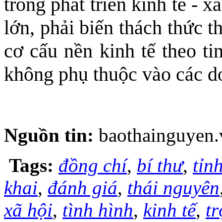
trong phát triển kinh tế - x
lớn, phải biến thách thức th
cơ cấu nền kinh tế theo ti
không phụ thuộc vào các d
Nguồn tin:
baothainguyen.
Tags:
đồng chí
,
bí thư
,
tỉn
khai
,
đánh giá
,
thái nguyên
xã hội
,
tình hình
,
kinh tế
,
t