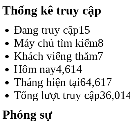
Thống kê truy cập
Đang truy cập
15
Máy chủ tìm kiếm
8
Khách viếng thăm
7
Hôm nay
4,614
Tháng hiện tại
64,617
Tổng lượt truy cập
36,01
Phóng sự