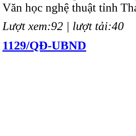
Văn học nghệ thuật tỉnh Th
Lượt xem:92 | lượt tải:40
1129/QĐ-UBND
Quyết định về việc kiện to
chí Huỳnh Thúc Kháng lần 
Lượt xem:138 | lượt tải:62
12/QĐ-BTC