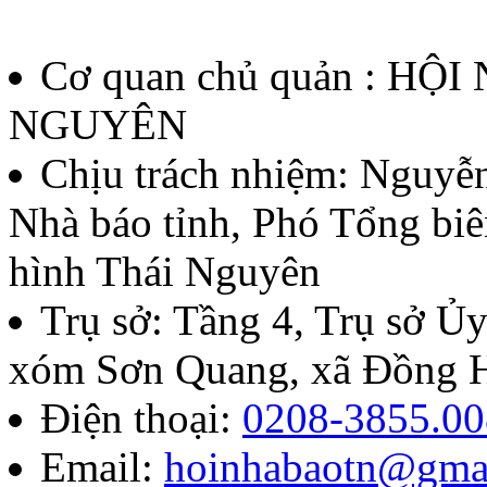
Quyết định về việc thành l
thưởng Báo chí Huỳnh Thúc
Cơ quan chủ quản : HỘ
thứ II - năm 2026
NGUYÊN
Lượt xem:136 | lượt tải:60
Chịu trách nhiệm:
Nguyễn
Nhà báo tỉnh, Phó Tổng biê
07/QĐ-BTC
hình Thái Nguyên
Quyết định về việc thành l
Trụ sở: Tầng 4, Trụ sở 
báo chí Huỳnh Thúc Kháng t
xóm Sơn Quang, xã Đồng H
năm 2026
Điện thoại:
0208-3855.00
Email:
hoinhabaotn@gma
Lượt xem:285 | lượt tải:105