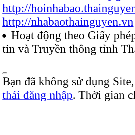
http://hoinhabao.thainguye
85/QĐ-HNB
http://nhabaothainguyen.vn
Quyết định về việc công bố
Hoạt động theo Giấy ph
năm 2026 của Hội Nhà báo
tin và Truyền thông tỉnh T
Lượt xem:272 | lượt tải:105
Bạn đã không sử dụng Site
thái đăng nhập
. Thời gian 