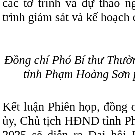
các tờ trình và dự thảo n
trình giám sát và kế hoạch
Đồng chí Phó Bí thư Thườ
tỉnh Phạm Hoàng Sơn p
Kết luận Phiên họp, đồng 
ủy, Chủ tịch HĐND tỉnh 
2025 sẽ diễn ra Đại hội