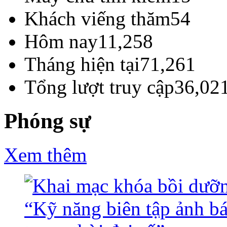
Khách viếng thăm
54
Hôm nay
11,258
Tháng hiện tại
71,261
Tổng lượt truy cập
36,02
Phóng sự
Xem thêm