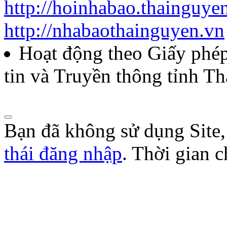
http://hoinhabao.thainguye
85/QĐ-HNB
http://nhabaothainguyen.vn
Quyết định về việc công bố
Hoạt động theo Giấy ph
năm 2026 của Hội Nhà báo
tin và Truyền thông tỉnh T
Lượt xem:271 | lượt tải:103
Bạn đã không sử dụng Site
thái đăng nhập
. Thời gian 