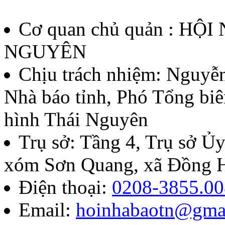
thưởng Báo chí Huỳnh Thúc
Cơ quan chủ quản : HỘ
thứ II - năm 2026
NGUYÊN
Lượt xem:135 | lượt tải:59
Chịu trách nhiệm:
Nguyễn
Nhà báo tỉnh, Phó Tổng biê
07/QĐ-BTC
hình Thái Nguyên
Quyết định về việc thành l
Trụ sở: Tầng 4, Trụ sở 
báo chí Huỳnh Thúc Kháng t
xóm Sơn Quang, xã Đồng H
năm 2026
Điện thoại:
0208-3855.00
Email:
hoinhabaotn@gma
Lượt xem:282 | lượt tải:103