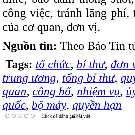
công việc, tránh lãng phí, 
của cơ quan, đơn vị.
Nguồn tin:
Theo Báo Tin t
Tags:
tổ chức
,
bí thư
,
đơn 
trung ương
,
tổng bí thư
,
qu
quan
,
công bố
,
nhiệm vụ
,
ủ
quốc
,
bộ máy
,
quyền hạn
Click để đánh giá bài viết