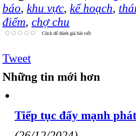
báo
,
khu vực
,
kế hoạch
,
thá
điểm
,
chợ chu
Click để đánh giá bài viết
Tweet
Những tin mới hơn
Tiếp tục đẩy mạnh phát
(26/12/2024)