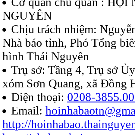
Cơ quan chủ quản : HỘ
thứ II - năm 2026
NGUYÊN
Lượt xem:140 | lượt tải:60
Chịu trách nhiệm:
Nguyễn
Nhà báo tỉnh, Phó Tổng biê
07/QĐ-BTC
hình Thái Nguyên
Quyết định về việc thành l
Trụ sở: Tầng 4, Trụ sở 
báo chí Huỳnh Thúc Kháng t
xóm Sơn Quang, xã Đồng H
năm 2026
Điện thoại:
0208-3855.00
Email:
hoinhabaotn@gma
Lượt xem:287 | lượt tải:106
http://hoinhabao.thainguye
85/QĐ-HNB