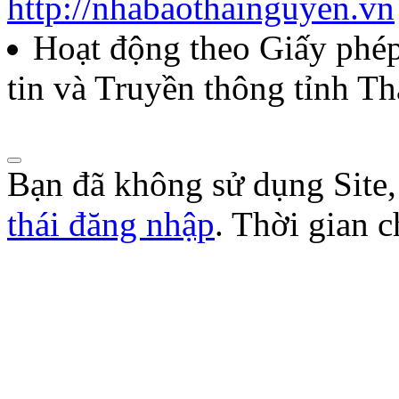
http://nhabaothainguyen.vn
Quyết định về việc công bố
Hoạt động theo Giấy ph
năm 2026 của Hội Nhà báo
tin và Truyền thông tỉnh T
Lượt xem:275 | lượt tải:105
Bạn đã không sử dụng Site
thái đăng nhập
. Thời gian 