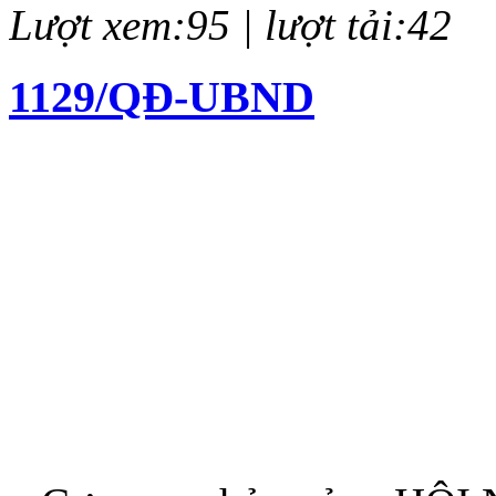
Lượt xem:95 | lượt tải:42
1129/QĐ-UBND
Quyết định về việc kiện to
chí Huỳnh Thúc Kháng lần 
Lượt xem:140 | lượt tải:62
12/QĐ-BTC
Quyết định về việc thành l
thưởng Báo chí Huỳnh Thúc