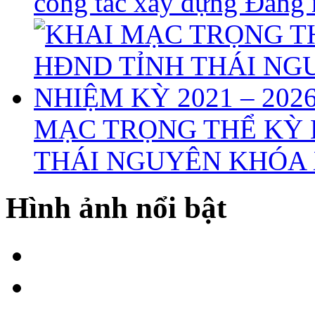
công tác xây dựng Đảng
MẠC TRỌNG THỂ KỲ 
THÁI NGUYÊN KHÓA X
Hình ảnh nổi bật