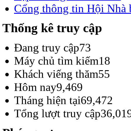
Cổng thông tin Hội Nhà
Thống kê truy cập
Đang truy cập
73
Máy chủ tìm kiếm
18
Khách viếng thăm
55
Hôm nay
9,469
Tháng hiện tại
69,472
Tổng lượt truy cập
36,01