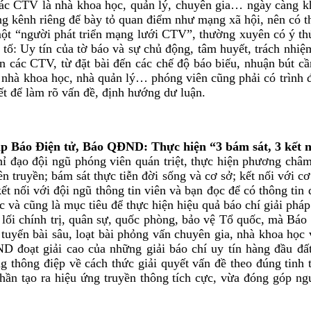
ác CTV là nhà khoa học, quản lý, chuyên gia… ngày càng khó
 kênh riêng để bày tỏ quan điểm như mạng xã hội, nên có thể
ột “người phát triển mạng lưới CTV”, thường xuyên có ý thứ
u tố: Uy tín của tờ báo và sự chủ động, tâm huyết, trách nhi
 các CTV, từ đặt bài đến các chế độ báo biếu, nhuận bút cầ
a, nhà khoa học, nhà quản lý… phóng viên cũng phải có trình 
iết để làm rõ vấn đề, định hướng dư luận.
áo Điện tử, Báo QĐND: Thực hiện “3 bám sát, 3 kết n
 đạo đội ngũ phóng viên quán triệt, thực hiện phương châm
yên truyền; bám sát thực tiễn đời sống và cơ sở; kết nối với c
ết nối với đội ngũ thông tin viên và bạn đọc để có thông tin 
 và cũng là mục tiêu để thực hiện hiệu quả báo chí giải pháp
 lối chính trị, quân sự, quốc phòng, bảo vệ Tổ quốc, mà Báo
 tuyến bài sâu, loạt bài phỏng vấn chuyên gia, nhà khoa học v
 đoạt giải cao của những giải báo chí uy tín hàng đầu đất
g thông điệp về cách thức giải quyết vấn đề theo đúng tinh t
hần tạo ra hiệu ứng truyền thông tích cực, vừa đóng góp nguồ