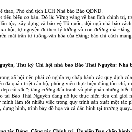
hể thao, Phó chủ tịch LCH Nhà báo Báo QĐND.
 tiêu biểu cơ bản. Đó là: Vững vàng về bản lĩnh chính trị, t
dân tộc, xây dựng và bảo vệ Tổ quốc; đội ngũ nhà báo cách
a xã hội, tự nguyện đi theo lý tưởng và con đường mà Đảng
 trên mặt trận tư tưởng-văn hóa của Đảng; báo chí cách mạn
n, Thư ký Chi hội nhà báo Báo Thái Nguyên: Nhà báo c
trong xã hội nên phải có nghĩa vụ chấp hành các quy định củ
n đã quán triệt cán bộ, phóng viên thực hiện đúng tôn chỉ, mụ
, dẹp cái xấu”; tăng cường đấu tranh và phê phán những biểu hi
o tại Báo Thái Nguyên đang nỗ lực thực hiện tiêu chí giỏi mộ
mình làm tốt nhiều việc trong quy trình sản xuất một tác ph
, dựng hình, trình bày đồ họa và cả dẫn hình tại trường quay..
 tác Đảng, Công tác Chính trị, Ủy viên Ban chấp hàn