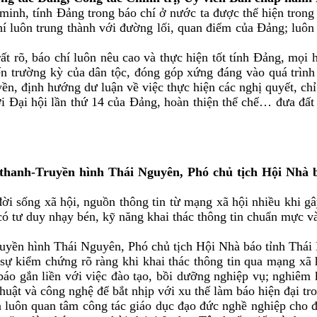
nh, tính Đảng trong báo chí ở nước ta được thể hiện trong m
chí luôn trung thành với đường lối, quan điểm của Đảng; luôn
t rõ, báo chí luôn nêu cao và thực hiện tốt tính Đảng, mọi 
n trường kỳ của dân tộc, đóng góp xứng đáng vào quá trình 
yền, định hướng dư luận về việc thực hiện các nghị quyết, chỉ
 tới Đại hội lần thứ 14 của Đảng, hoàn thiện thể chế… đưa 
nh-Truyền hình Thái Nguyên, Phó chủ tịch Hội Nhà bá
đời sống xã hội, nguồn thông tin từ mạng xã hội nhiều khi gâ
 có tư duy nhạy bén, kỹ năng khai thác thông tin chuẩn mực v
uyền hình Thái Nguyên, Phó chủ tịch Hội Nhà báo tỉnh Thá
sự kiểm chứng rõ ràng khi khai thác thông tin qua mạng xã h
 báo gắn liền với việc đào tạo, bồi dưỡng nghiệp vụ; nghiê
thuật và công nghệ để bắt nhịp với xu thế làm báo hiện đại tr
 luôn quan tâm công tác giáo dục đạo đức nghề nghiệp cho đ