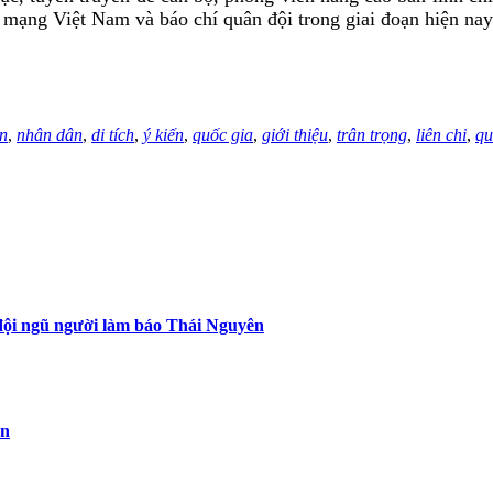
h mạng Việt Nam và báo chí quân đội trong giai đoạn hiện nay
ên
,
nhân dân
,
di tích
,
ý kiến
,
quốc gia
,
giới thiệu
,
trân trọng
,
liên chi
,
qu
 đội ngũ người làm báo Thái Nguyên
ên