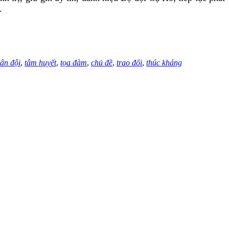
.
ân đội
,
tâm huyết
,
tọa đàm
,
chủ đề
,
trao đổi
,
thúc kháng