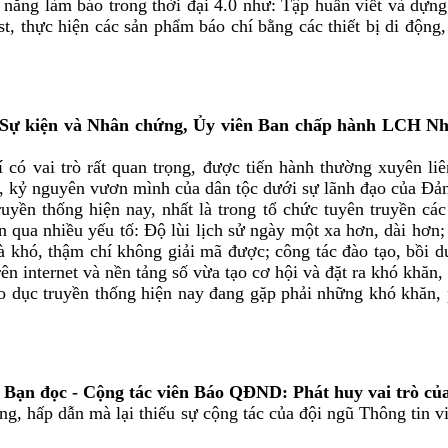
kỹ năng làm báo trong thời đại 4.0 như: Tập huấn viết và d
, thực hiện các sản phẩm báo chí bằng các thiết bị di động,
 kiện và Nhân chứng, Ủy viên Ban chấp hành LCH Nhà
hí có vai trò rất quan trọng, được tiến hành thường xuyên 
i, kỷ nguyên vươn mình của dân tộc dưới sự lãnh đạo của Đả
truyền thống hiện nay, nhất là trong tổ chức tuyên truyền cá
n qua nhiều yếu tố: Độ lùi lịch sử ngày một xa hơn, dài hơn; c
và khó, thậm chí không giải mã được; công tác đào tạo, bồi 
trên internet và nền tảng số vừa tạo cơ hội và đặt ra khó khăn,
iáo dục truyền thống hiện nay đang gặp phải những khó khăn, p
đọc - Cộng tác viên Báo QĐND: Phát huy vai trò của 
g, hấp dẫn mà lại thiếu sự cộng tác của đội ngũ Thông tin v