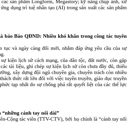
ựng các sản phẩm Longform, Megastory; kỹ năng chụp ảnh, xử
 ứng dụng trí tuệ nhân tạo (AI) trong sản xuất các sản phẩm
 báo Báo QĐND: Nhiều khó khăn trong công tác tuyên
liên tục và ngày càng đổi mới, nhằm đáp ứng yêu cầu của sự
ng.
c sự kiện lịch sử cách mạng, của dân tộc, đất nước, còn gặp
ác tài liệu, ghi chép sự kiện lịch sử còn chưa đầy đủ, thiếu
dưỡng, xây dựng đội ngũ chuyên gia, chuyên trách còn nhiều
 thách thức rất lớn đối với việc tuyên truyền, giáo dục truyền
hức tạp nhất do sự chống phá rất quyết liệt của các thế lực
“những cánh tay nối dài”
iên-Cộng tác viên (TTV-CTV), bởi họ chính là “cánh tay nối