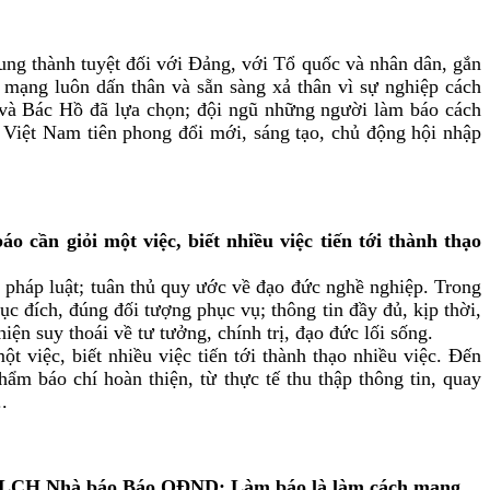
rung thành tuyệt đối với Đảng, với Tổ quốc và nhân dân, gắn
 mạng luôn dấn thân và sẵn sàng xả thân vì sự nghiệp cách
 và Bác Hồ đã lựa chọn; đội ngũ những người làm báo cách
g Việt Nam tiên phong đổi mới, sáng tạo, chủ động hội nhập
ần giỏi một việc, biết nhiều việc tiến tới thành thạo
a pháp luật; tuân thủ quy ước về đạo đức nghề nghiệp. Trong
c đích, đúng đối tượng phục vụ; thông tin đầy đủ, kịp thời,
ện suy thoái về tư tưởng, chính trị, đạo đức lối sống.
t việc, biết nhiều việc tiến tới thành thạo nhiều việc. Đến
ẩm báo chí hoàn thiện, từ thực tế thu thập thông tin, quay
.
h LCH Nhà báo Báo QĐND: Làm báo là làm cách mạng