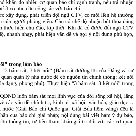
 khăn do nhiều cơ quan báo chí cạnh tranh, nếu trả nhuận
 ít có nhu cầu cộng tác với báo chí.
c xây dựng, phát triển đội ngũ CTV, có mối liên hệ thường
ệm của người phóng viên. Cần có chế độ nhuận bút thỏa đáng
n thực hiện chu đáo, kịp thời. Khi đã có được đội ngũ CTV
độ, nhanh nhạy, phát hiện vấn đề và gợi ý nội dung phù hợp,
ối” trong làm báo
 “3 bám sát, 3 kết nối” (Bám sát đường lối của Đảng và sự
ơ quan quản lý nhà nước để có nguồn tin chính thống; kết nối
đa dạng, phong phú). Thực hiện “3 bám sát, 3 kết nối” trong
.
 QĐND luôn bám sát mọi lĩnh vực của đời sống xã hội, lắng
ề các vấn đề chính trị, kinh tế, xã hội, văn hóa, giáo dục…
 nước (Giải Báo chí Quốc gia, Giải Búa liềm vàng) đều là
hần của báo chí giải pháp; nội dung bài viết hàm ý dự báo,
n thông tin, tư liệu tham khảo giá trị đối với các cơ quan