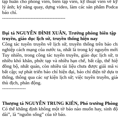
tập huấn cho phóng viên, biên tập viên, kỹ thuật viên về 
lý ảnh; kỹ năng quay, dựng video, làm các sản phẩm Podcast
báo chí.
----------------------------------------
Đại tá NGUYỄN ĐÌNH XUÂN, Trưởng phòng biên tập Sự
truyền, giáo dục lịch sử, truyền thống hiện nay
Công tác tuyên truyền về lịch sử, truyền thống trên báo c
nghiệp cách mạng của nước ta, nhất là trong kỷ nguyên mớ
Tuy nhiên, trong công tác tuyên truyền, giáo dục lịch sử, 
nhiều khó khăn, phức tạp và nhiều hạn chế, bất cập, thể hiệ
đồng bộ, nhất quán, còn nhiều tài liệu chưa được giải mã 
bất cập; sự phát triển báo chí hiện đại, báo chí điện tử dựa 
thống, thông qua các sự kiện lịch sử; việc tuyên truyền, g
thù địch, phản động.
---------------
Thượng tá NGUYỄN TRUNG KIÊN, Phó trưởng Phòng Bạn 
Có thể khẳng định không một tờ báo nào muốn hay, sinh độn
dài”, là “nguồn sống” của tờ báo.