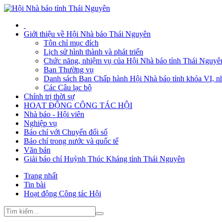
Giới thiệu về Hội Nhà báo Thái Nguyên
Tôn chỉ mục đích
Lịch sử hình thành và phát triển
Chức năng, nhiệm vụ của Hội Nhà báo tỉnh Thái Nguyê
Ban Thường vụ
Danh sách Ban Chấp hành Hội Nhà báo tỉnh khóa VI, n
Các Câu lạc bộ
Chính trị thời sự
HOẠT ĐỘNG CÔNG TÁC HỘI
Nhà báo - Hội viên
Nghiệp vụ
Báo chí với Chuyển đổi số
Báo chí trong nước và quốc tế
Văn bản
Giải báo chí Huỳnh Thúc Kháng tỉnh Thái Nguyên
Trang nhất
Tin bài
Hoạt động Công tác Hội