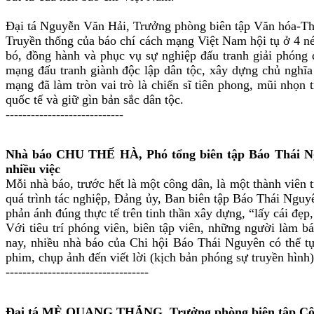
Đại tá Nguyễn Văn Hải, Trưởng phòng biên tập Văn hóa-T
Truyền thống của báo chí cách mạng Việt Nam hội tụ ở 4 nét
bó, đồng hành và phục vụ sự nghiệp đấu tranh giải phóng 
mạng đấu tranh giành độc lập dân tộc, xây dựng chủ nghĩ
mạng đã làm tròn vai trò là chiến sĩ tiên phong, mũi nhọn
quốc tế và giữ gìn bản sắc dân tộc.
----------------------------
Nhà báo CHU THẾ HÀ, Phó tổng biên tập Báo Thái Nguyê
nhiều việc
Mỗi nhà báo, trước hết là một công dân, là một thành viên 
quá trình tác nghiệp, Đảng ủy, Ban biên tập Báo Thái Nguyê
phản ánh đúng thực tế trên tinh thần xây dựng, “lấy cái đẹp
Với tiêu trí phóng viên, biên tập viên, những người làm bá
nay, nhiều nhà báo của Chi hội Báo Thái Nguyên có thể tự 
phim, chụp ảnh đến viết lời (kịch bản phóng sự truyền hình)
----------------------------------
Đại tá MÈ QUANG THẮNG, Trưởng phòng biên tập Công