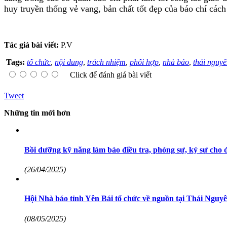
huy truyền thống vẻ vang, bản chất tốt đẹp của báo chí các
Tác giả bài viết:
P.V
Tags:
tổ chức
,
nội dung
,
trách nhiệm
,
phối hợp
,
nhà báo
,
thái nguy
Click để đánh giá bài viết
Tweet
Những tin mới hơn
Bồi dưỡng kỹ năng làm báo điều tra, phóng sự, ký sự cho
(26/04/2025)
Hội Nhà báo tỉnh Yên Bái tổ chức về nguồn tại Thái Nguy
(08/05/2025)