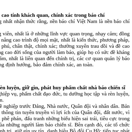
o tính khách quan, chính xác trong báo chí
g nhất nhận thức rằng, nền báo chí Việt Nam là nền báo chí
viên, nhất là ở những lĩnh vực quan trọng, nhạy cảm; đồng
 nâng cao trình độ mọi mặt, nhất là kiến thức, phương pháp,
 phú, chân thật, chính xác; thường xuyên trau dồi và đề cao
âng cao đời sống của người làm báo, giúp họ có sức đề kháng
m, nhất là liên quan đến chính trị, các cơ quan quản lý báo
úng định hướng, bảo đảm chính xác, an toàn.
luyện, giữ gìn, phát huy phẩm chất nhà báo chiến sĩ
hiệp vụ, phẩm chất đạo đức, tu dưỡng học tập và rèn luyện,
n.
hề nghiệp trước Đảng, Nhà nước, Quân đội và nhân dân. Bản
hông tin tuyên truyền vì lợi ích của Quân đội, đất nước, vì
phê phán, đấu tranh những biểu hiện sai trái, tiêu cực trong
ủa những người làm báo chiến sĩ. Bên cạnh đó, các tổ chức
h trị, giữ gìn uy tín, danh hiệu Bộ đội Cụ Hồ; tiếp tục phát