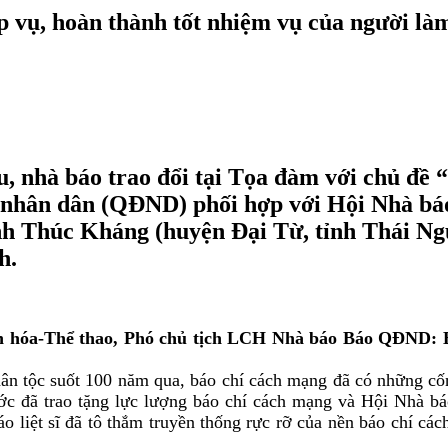
p vụ, hoàn thành tốt nhiệm vụ của người là
ểu, nhà báo trao đổi tại Tọa đàm với chủ đề
nhân dân (QĐND) phối hợp với Hội Nhà báo 
h Thúc Kháng (huyện Đại Từ, tỉnh Thái Nguy
h.
óa-Thể thao, Phó chủ tịch LCH Nhà báo Báo QĐND: Bá
n tộc suốt 100 năm qua, báo chí cách mạng đã có những cống
ước đã trao tặng lực lượng báo chí cách mạng và Hội Nh
 liệt sĩ đã tô thắm truyền thống rực rỡ của nền báo chí cá