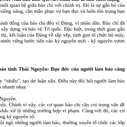
ối quan hệ giữa báo chí với chính trị. Đó là sự gắn bó của
 siêng năng, cần mẫn phục vụ bạn đọc và luôn tôn trọng bạn
hành động của báo chí đều vì Đảng, vì nhân dân. Báo chí đã
xây dựng và bảo vệ Tổ quốc. Đặc biệt, trong thời gian gần
 thị, kết luận của Đảng về sắp xếp, tinh gọn tổ chức bộ máy,
đất nước vững bước tiến vào kỷ nguyên mới - kỷ nguyên vươn
o tỉnh Thái Nguyên: Đạo đức của người làm báo càng
y “nhiễu”, tạo dư luận xấu. Điều này đòi hỏi người làm báo
à nhanh nhạy.
i Nguyên.
ội. Chính vì vậy, các cơ quan báo chí cần coi trọng vấn đề
m khắc xử lý những trường hợp vi phạm. Cùng với đó, các cơ
ong kỷ nguyên số.
ội ngũ những người làm báo, thường xuyên tổ chức các lớp