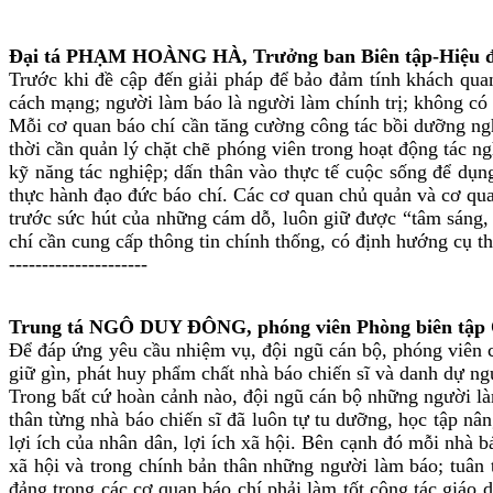
Đại tá PHẠM HOÀNG HÀ, Trưởng ban Biên tập-Hiệu đín
Trước khi đề cập đến giải pháp để bảo đảm tính khách quan
cách mạng; người làm báo là người làm chính trị; không có bá
Mỗi cơ quan báo chí cần tăng cường công tác bồi dưỡng ng
thời cần quản lý chặt chẽ phóng viên trong hoạt động tác n
kỹ năng tác nghiệp; dấn thân vào thực tế cuộc sống để dụng
thực hành đạo đức báo chí. Các cơ quan chủ quản và cơ quan
trước sức hút của những cám dỗ, luôn giữ được “tâm sáng, l
chí cần cung cấp thông tin chính thống, có định hướng cụ t
---------------------
Trung tá NGÔ DUY ĐÔNG, phóng viên Phòng biên tập Qu
Để đáp ứng yêu cầu nhiệm vụ, đội ngũ cán bộ, phóng viên c
giữ gìn, phát huy phẩm chất nhà báo chiến sĩ và danh dự ng
Trong bất cứ hoàn cảnh nào, đội ngũ cán bộ những người l
thân từng nhà báo chiến sĩ đã luôn tự tu dưỡng, học tập nâ
lợi ích của nhân dân, lợi ích xã hội. Bên cạnh đó mỗi nhà b
xã hội và trong chính bản thân những người làm báo; tuân
đảng trong các cơ quan báo chí phải làm tốt công tác giáo d