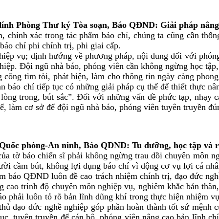
h Phòng Thư ký Tòa soạn, Báo QĐND: Giải pháp nâng ca
, chính xác trong tác phẩm báo chí, chúng ta cũng cần thốn
o chí phi chính trị, phi giai cấp.
hiệp vụ; định hướng về phương pháp, nội dung đối với phóng 
ghiệp. Đội ngũ nhà báo, phóng viên cần không ngừng học tập,
 công tìm tòi, phát hiện, làm cho thông tin ngày càng phong
 báo chí tiếp tục có những giải pháp cụ thể để thiết thực n
òng trong, bút sắc”. Đối với những vấn đề phức tạp, nhạy cả
hể, làm cơ sở để đội ngũ nhà báo, phóng viên tuyên truyền đ
ốc phòng-An ninh, Báo QĐND: Tu dưỡng, học tập và rèn 
ủa tờ báo chiến sĩ phải không ngừng trau dồi chuyên môn ng
ười cầm bút, không lợi dụng báo chí vì động cơ vụ lợi cá nhâ
àm báo QĐND luôn đề cao trách nhiệm chính trị, đạo đức ng
ng cao trình độ chuyên môn nghiệp vụ, nghiêm khắc bản thân, t
áo phải luôn tỏ rõ bản lĩnh dũng khí trong thực hiện nhiệm vụ 
 thủ đạo đức nghề nghiệp góp phần hoàn thành tốt sứ mệnh c
ục, tuyên truyền để cán bộ, phóng viên nâng cao bản lĩnh chín