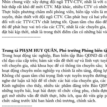
Nhìn chung việc xây dựng đội ngũ TTV-CTV, nhất là với c
bút thấp rất khó để mời CTV. Mặt khác, nhiều CTV có những
Thực hiện phương châm mỗi phóng viên, biên tập viên là m
xuyên, thân thiết với đội ngũ CTV. Cần phát huy cả hai yế
đối với các TTV-CTV chất lượng tốt. Quan tâm chu đáo đến
thì để phát huy vai trò của các CTV, nhất là các chuyên gi
đặt bài kịp thời, nhất là trong thời điểm cần có những bài v
---------------------------
Trung tá PHẠM HUY QUÂN, Phó trưởng Phòng biên tập B
Trong hoạt động tác nghiệp, Ban biên tập Báo QĐND đã chỉ
chỉ đạo của cấp trên; bám sát vấn đề thời sự và lĩnh vực tu
với chuyên gia, nhà khoa học để có thông tin chuyên sâu; k
hoạt động chuyên môn nghiệp vụ chính là nền tảng, động lực
Không chỉ quan tâm chú trọng lĩnh vực tuyên truyền đường
nghe dư luận xã hội để tổ chức các bài của chuyên gia, các
Kinh nghiệm cho thấy, nhiều tác phẩm đăng trên Báo QĐND
những tuyến bài, loạt bài được tổ chức công phu, chứa đựn
gợi mở nhiều vấn đề thiết thực, hữu ích, qua đó vừa góp p
chức năng trước khi ban hành chủ trương, chính sách.
---------------------