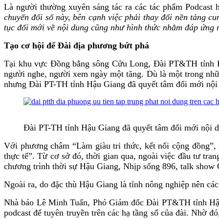
Là người thường xuyên sáng tác ra các tác phẩm Podcast
chuyển đổi số này, bên cạnh việc phải thay đổi nền tảng cu
tục đổi mới về nội dung cũng như hình thức nhằm đáp ứng n
Tạo cơ hội để Đài địa phương bứt phá
Tại khu vực Đồng bằng sông Cửu Long, Đài PT&TH tỉnh Hậu
người nghe, người xem ngày một tăng. Dù là một trong nhữ
nhưng Đài PT-TH tỉnh Hậu Giang đã quyết tâm đổi mới nội d
Đài PT-TH tỉnh Hậu Giang đã quyết tâm đổi mới nội du
Với phương châm “Làm giàu tri thức, kết nối cộng đồng”,
thực tế”. Từ cơ sở đó, thời gian qua, ngoài việc đầu tư tra
chương trình thời sự Hậu Giang, Nhịp sống 896, talk sho
Ngoài ra, do đặc thù Hậu Giang là tỉnh nông nghiệp nên cá
Nhà báo Lê Minh Tuấn, Phó Giám đốc Đài PT&TH tỉnh Hậu G
podcast để tuyên truyền trên các hạ tầng số của đài. Nhờ đ