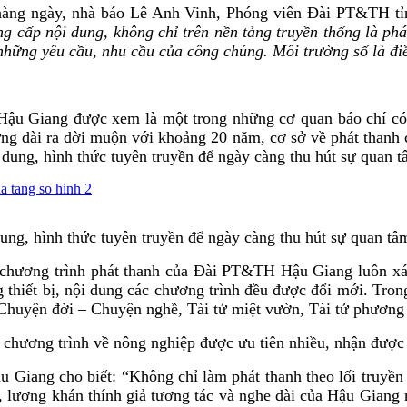
 hàng ngày, nhà báo Lê Anh Vinh, Phóng viên Đài PT&TH t
ng cấp nội dung, không chỉ trên nền tảng truyền thống là phá
hững yêu cầu, nhu cầu của công chúng. Môi trường số là điề
 Giang được xem là một trong những cơ quan báo chí có sự
ng đài ra đời muộn với khoảng 20 năm, cơ sở về phát thanh c
ung, hình thức tuyên truyền để ngày càng thu hút sự quan tâ
ng, hình thức tuyên truyền để ngày càng thu hút sự quan tâm
 chương trình phát thanh của Đài PT&TH Hậu Giang luôn xác
ng thiết bị, nội dung các chương trình đều được đổi mới. Tro
w Chuyện đời – Chuyện nghề, Tài tử miệt vườn, Tài tử phươ
c chương trình về nông nghiệp được ưu tiên nhiều, nhận được
iang cho biết: “Không chỉ làm phát thanh theo lối truyền t
ó, lượng khán thính giả tương tác và nghe đài của Hậu Giang r