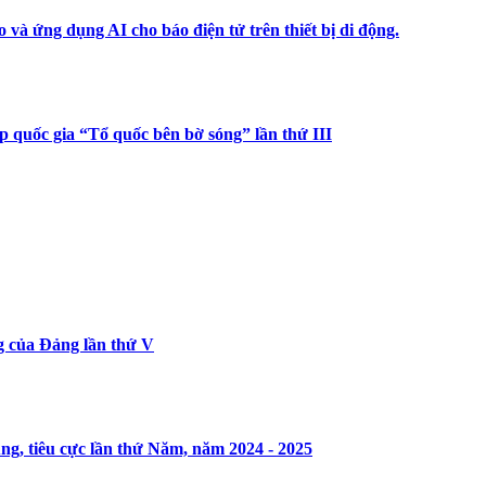
và ứng dụng AI cho báo điện tử trên thiết bị di động.
p quốc gia “Tổ quốc bên bờ sóng” lần thứ III
g của Đảng lần thứ V
g, tiêu cực lần thứ Năm, năm 2024 - 2025