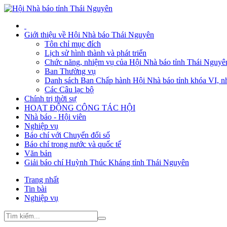
Giới thiệu về Hội Nhà báo Thái Nguyên
Tôn chỉ mục đích
Lịch sử hình thành và phát triển
Chức năng, nhiệm vụ của Hội Nhà báo tỉnh Thái Nguyê
Ban Thường vụ
Danh sách Ban Chấp hành Hội Nhà báo tỉnh khóa VI, n
Các Câu lạc bộ
Chính trị thời sự
HOẠT ĐỘNG CÔNG TÁC HỘI
Nhà báo - Hội viên
Nghiệp vụ
Báo chí với Chuyển đổi số
Báo chí trong nước và quốc tế
Văn bản
Giải báo chí Huỳnh Thúc Kháng tỉnh Thái Nguyên
Trang nhất
Tin bài
Nghiệp vụ