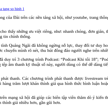
của Đài trên các nền tảng xã hội, như youtube, trang thông
 cho thấy những ưu việt riêng, như: nhanh chóng, đơn giản, 
g tin chính thống.
tỉnh Quảng Ngãi đã không ngừng nỗ lực, thay đổi tư duy hoạt
ước chuyển mình rõ nét, thu hút đông đảo người nghe trên nhi
 duy trì 3 chương trình Podcast: “Podcast Khi tôi 18”; “Po
 tệp âm thanh kỹ thuật số này, người dùng có thể dễ dàng tiếp
ho phát thanh. Các chương trình phát thanh được livestr
i hàng trăm lượt khán thính giả qua hình thức bình luận hoặc 
 trên mạng xã hội đã giúp các biên tập viên thăm dò ý kiến t
n thính giả nhiều hơn, gần gũi hơn.