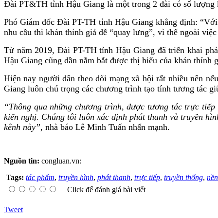
Đài PT&TH tỉnh Hậu Giang là một trong 2 đài có số lượng
Phó Giám đốc Đài PT-TH tỉnh Hậu Giang khẳng định: “Với 
nhu cầu thì khán thính giả dễ “quay lưng”, vì thế ngoài việc
Từ năm 2019, Đài PT-TH tỉnh Hậu Giang đã triển khai phá
Hậu Giang cũng dần nắm bắt được thị hiếu của khán thính gi
Hiện nay người dân theo dõi mạng xã hội rất nhiều nên nếu
Giang luôn chú trọng các chương trình tạo tính tương tác g
“Thông qua những chương trình, được tương tác trực tiếp 
kiến nghị. Chúng tôi luôn xác định phát thanh và truyền hì
kênh này”,
nhà báo Lê Minh Tuấn nhấn mạnh.
Nguồn tin:
congluan.vn:
Tags:
tác phẩm
,
truyền hình
,
phát thanh
,
trực tiếp
,
truyền thống
,
nền
Click để đánh giá bài viết
Tweet