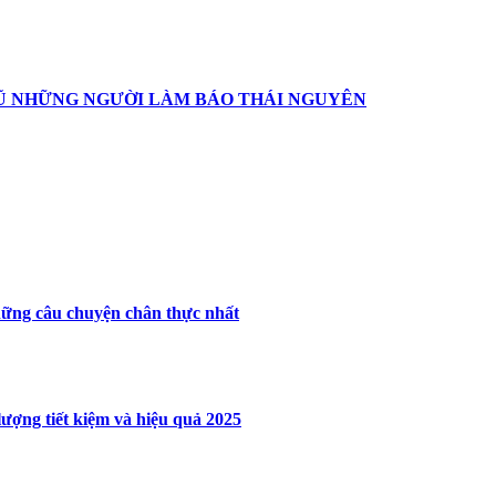
I NGŨ NHỮNG NGƯỜI LÀM BÁO THÁI NGUYÊN
hững câu chuyện chân thực nhất
lượng tiết kiệm và hiệu quả 2025