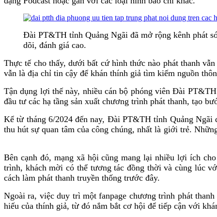
dạng Podcast hoặc gắn với các loại hình báo chí khác.
Đài PT&TH tỉnh Quảng Ngãi đã mở rộng kênh phát sóng 
dõi, đánh giá cao.
Thực tế cho thấy, dưới bất cứ hình thức nào phát thanh vẫn
vẫn là địa chỉ tin cậy để khán thính giả tìm kiếm nguồn thôn
Tận dụng lợi thế này, nhiều cán bộ phóng viên Đài PT&TH 
đầu tư các hạ tầng sản xuất chương trình phát thanh, tạo b
Kể từ tháng 6/2024 đến nay, Đài PT&TH tỉnh Quảng Ngãi đã
thu hút sự quan tâm của công chúng, nhất là giới trẻ. Những
Bên cạnh đó, mạng xã hội cũng mang lại nhiều lợi ích c
trình, khách mời có thể tương tác đồng thời và cùng lúc vớ
cách làm phát thanh truyền thống trước đây.
Ngoài ra, việc duy trì một fanpage chương trình phát thanh
hiếu của thính giả, từ đó nắm bắt cơ hội để tiếp cận với khá