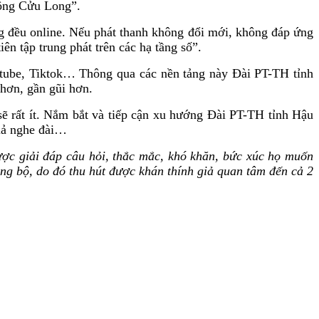
sông Cửu Long”.
 đều online. Nếu phát thanh không đổi mới, không đáp ứng
ên tập trung phát trên các hạ tầng số”.
utube, Tiktok… Thông qua các nền tảng này Đài PT-TH tỉnh
 hơn, gần gũi hơn.
sẽ rất ít. Nắm bắt và tiếp cận xu hướng Đài PT-TH tỉnh Hậu
giả nghe đài…
ược giải đáp câu hỏi, thắc mắc, khó khăn, bức xúc họ muốn
ồng bộ, do đó thu hút được khán thính giả quan tâm đến cả 2