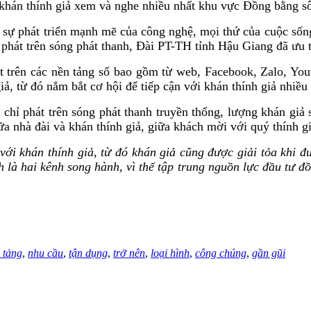
 khán thính giả xem và nghe nhiều nhất khu vực Đồng bằng 
sự phát triển mạnh mẽ của công nghệ, mọi thứ của cuộc sống
 phát trên sóng phát thanh, Đài PT-TH tỉnh Hậu Giang đã ưu ti
t trên các nền tảng số bao gồm từ web, Facebook, Zalo, Yo
ả, từ đó nắm bắt cơ hội để tiếp cận với khán thính giả nhiều
 chỉ phát trên sóng phát thanh truyền thống, lượng khán giả 
iữa nhà đài và khán thính giả, giữa khách mời với quý thính 
với khán thính giả, từ đó khán giả cũng được giải tỏa khi đ
nh là hai kênh song hành, vì thế tập trung nguồn lực đầu tư đ
 tảng
,
nhu cầu
,
tận dụng
,
trở nên
,
loại hình
,
công chúng
,
gần gũi