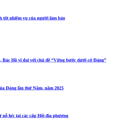
h tốt nhiệm vụ của người làm báo
nh, Bác Hồ vĩ đại với chủ đề “Vững bước dưới cờ Đảng”
 của Đảng lần thứ Năm, năm 2025
 nỗ lực tại các cấp Hội địa phương