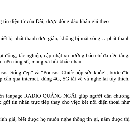
 tin điện tử của Đài, được đông đảo khán giả theo
thiết bị phát thanh đơn giản, không bị mất sóng… phát thanh
 động, tác nghiệp, cập nhật xu hướng báo chí đa nền tảng,
ều nền tảng số, mạng xã hội khác nhau.
dcast Sống đẹp” và “Podcast Chiếc hộp sức khỏe”, bước đầu
 cận qua internet, dùng 4G, 5G tải về và nghe lại tùy thích.
eam trên fanpage RADIO QUẢNG NGÃI giúp người dẫn chương
gửi tin nhắn trực tiếp thay cho việc kết nối điện thoại như
hính giả, biết được họ muốn nghe thông tin gì, nắm được thị