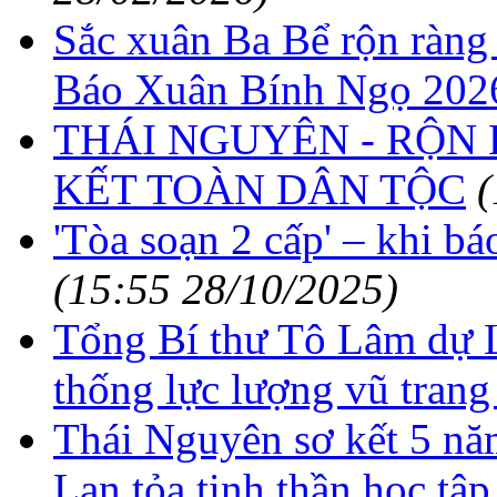
Sắc xuân Ba Bể rộn ràng
Báo Xuân Bính Ngọ 202
THÁI NGUYÊN - RỘN
KẾT TOÀN DÂN TỘC
(
'Tòa soạn 2 cấp' – khi b
(15:55 28/10/2025)
Tổng Bí thư Tô Lâm dự 
thống lực lượng vũ tran
Thái Nguyên sơ kết 5 năm
Lan tỏa tinh thần học tập