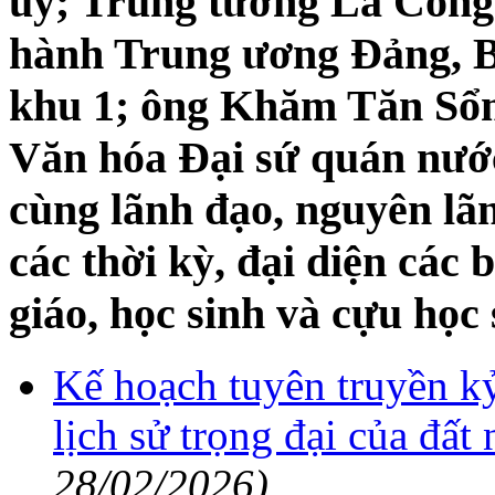
ủy; Trung tướng La Công
hành Trung ương Đảng, B
khu 1; ông Khăm Tăn Sổ
Văn hóa Đại sứ quán nư
cùng lãnh đạo, nguyên lã
các thời kỳ, đại diện các 
giáo, học sinh và cựu học
Kế hoạch tuyên truyền kỷ
lịch sử trọng đại của đất
28/02/2026)