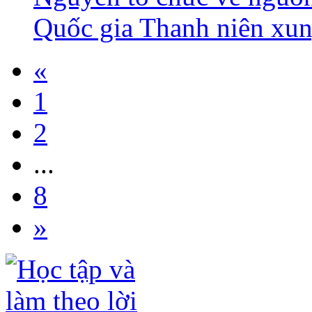
Quốc gia Thanh niên xu
«
1
2
...
8
»