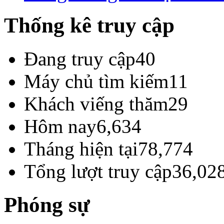
Thống kê truy cập
Đang truy cập
40
Máy chủ tìm kiếm
11
Khách viếng thăm
29
Hôm nay
6,634
Tháng hiện tại
78,774
Tổng lượt truy cập
36,02
Phóng sự