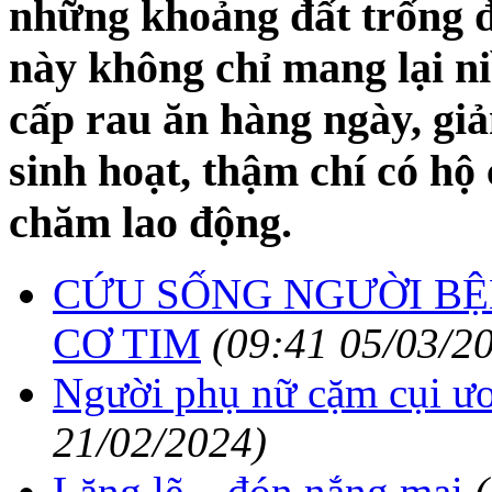
những khoảng đất trống đ
này không chỉ mang lại n
cấp rau ăn hàng ngày, gi
sinh hoạt, thậm chí có hộ
chăm lao động.
CỨU SỐNG NGƯỜI BỆN
CƠ TIM
(09:41 05/03/2
Người phụ nữ cặm cụi ư
21/02/2024)
Lặng lẽ... đón nắng mai