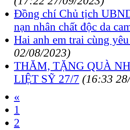
(17:22 27/09/2023)
Đồng chí Chủ tịch UBND 
nạn nhân chất độc da ca
Hai anh em trai cùng yê
02/08/2023)
THĂM, TẶNG QUÀ NH
LIỆT SỸ 27/7
(16:33 28
«
1
2