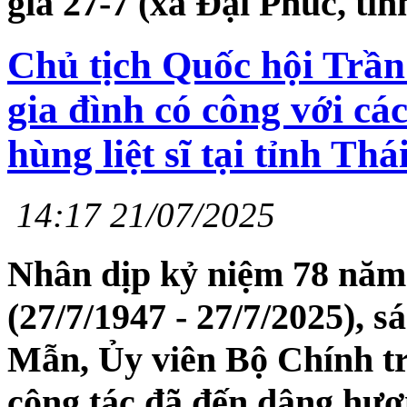
gia 27-7 (xã Đại Phúc, tỉ
Chủ tịch Quốc hội Trầ
gia đình có công với cá
hùng liệt sĩ tại tỉnh Th
14:17 21/07/2025
Nhân dịp kỷ niệm 78 năm 
(27/7/1947 - 27/7/2025), 
Mẫn, Ủy viên Bộ Chính tr
công tác đã đến dâng hư