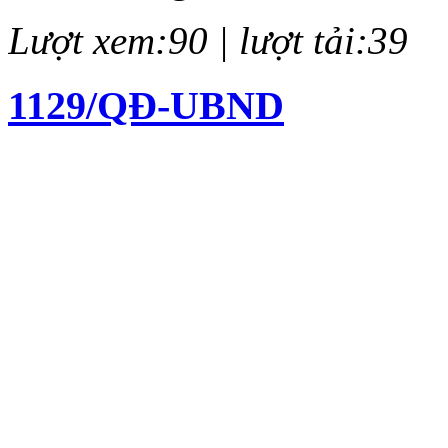
Lượt xem:90 | lượt tải:39
1129/QĐ-UBND
Quyết định về việc kiện to
chí Huỳnh Thúc Kháng lần 
Lượt xem:137 | lượt tải:61
12/QĐ-BTC
Quyết định về việc thành l