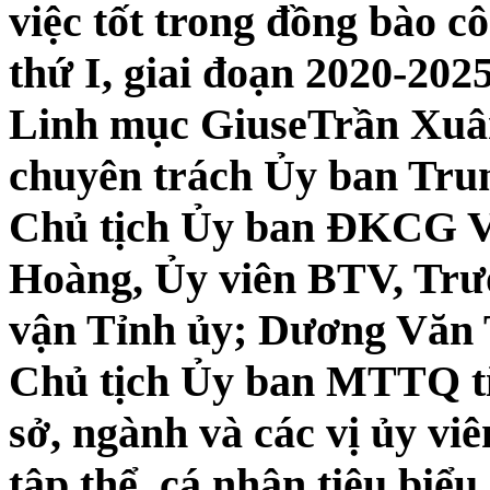
việc tốt trong đồng bào c
thứ I, giai đoạn 2020-2025
Linh mục GiuseTrần Xuâ
chuyên trách Ủy ban Tr
Chủ tịch Ủy ban ĐKCG V
Hoàng, Ủy viên BTV, Trư
vận Tỉnh ủy; Dương Văn T
Chủ tịch Ủy ban MTTQ tỉ
sở, ngành và các vị ủy v
tập thể, cá nhân tiêu biể