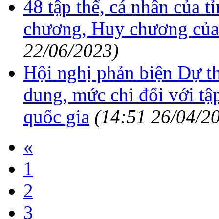
48 tập thể, cá nhân của
chương, Huy chương c
22/06/2023)
Hội nghị phản biện Dự t
dung, mức chi đối với tập
quốc gia
(14:51 26/04/2
«
1
2
3