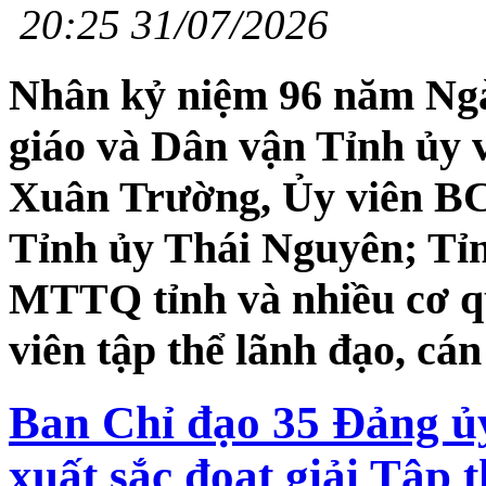
20:25 31/07/2026
Nhân kỷ niệm 96 năm Ngà
giáo và Dân vận Tỉnh ủy 
Xuân Trường, Ủy viên B
Tỉnh ủy Thái Nguyên; T
MTTQ tỉnh và nhiều cơ q
viên tập thể lãnh đạo, cá
Ban Chỉ đạo 35 Đảng ủ
xuất sắc đoạt giải Tập t