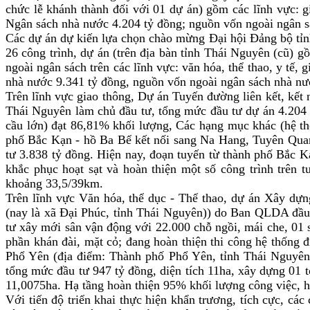
chức lễ khánh thành đối với 01 dự án) gồm các lĩnh vực: g
Ngân sách nhà nước 4.204 tỷ đồng; nguồn vốn ngoài ngân s
Các dự án dự kiến lựa chọn chào mừng Đại hội Đảng bộ tỉ
26 công trình, dự án (trên địa bàn tỉnh Thái Nguyên (cũ) g
ngoài ngân sách trên các lĩnh vực: văn hóa, thể thao, y tế,
nhà nước 9.341 tỷ đồng, nguồn vốn ngoài ngân sách nhà nư
Trên lĩnh vực giao thông, Dự án Tuyến đường liên kết, kết
Thái Nguyên làm chủ đầu tư, tổng mức đầu tư dự án 4.204 
cầu lớn) đạt 86,81% khối lượng, Các hạng mục khác (hệ th
phố Bắc Kạn - hồ Ba Bể kết nối sang Na Hang, Tuyên Quan
tư 3.838 tỷ đồng. Hiện nay, đoạn tuyến từ thành phố Bắc K
khắc phục hoạt sạt và hoàn thiện một số công trình trên
khoảng 33,5/39km.
Trên lĩnh vực Văn hóa, thể dục - Thể thao, dự án Xây dự
(nay là xã Đại Phúc, tỉnh Thái Nguyên)) do Ban QLDA đầu 
tư xây mới sân vận động với 22.000 chỗ ngồi, mái che, 01 
phần khán đài, mặt cỏ; đang hoàn thiện thi công hệ thống 
Phổ Yên (địa điểm: Thành phố Phổ Yên, tỉnh Thái Nguyên
tổng mức đầu tư 947 tỷ đồng, diện tích 11ha, xây dựng 01 t
11,0075ha. Hạ tầng hoàn thiện 95% khối lượng công việc, ho
Với tiến độ triển khai thực hiện khẩn trương, tích cực, các