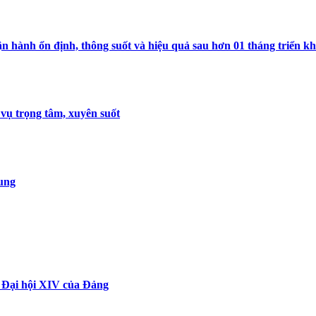
 hành ổn định, thông suốt và hiệu quả sau hơn 01 tháng triển kh
 vụ trọng tâm, xuyên suốt
dung
n Đại hội XIV của Đảng