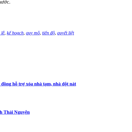
 nước.
 lễ
,
kế hoạch
,
quy mô
,
tiến độ
,
quyết liệt
u đồng hỗ trợ xóa nhà tạm, nhà dột nát
nh Thái Nguyên