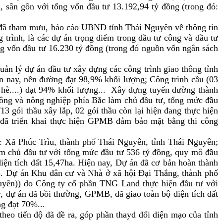
, sân gôn với tổng vốn đầu tư 13.192,94 tỷ đồng (trong đó:
 đã tham mưu, báo cáo UBND tỉnh Thái Nguyên về thông tin
 trình, là các dự án trọng điểm trong đầu tư công và đầu tư
tổng vốn đầu tư 16.230 tỷ đồng (trong đó nguồn vốn ngân sách
ản lý dự án đầu tư xây dựng các công trình giao thông tỉnh
n nay, nền đường đạt 98,9% khối lượng; Công trình cầu (03
 hè....) đạt 94% khối lượng... Xây dựng tuyến đường thành
ông và nông nghiệp phía Bắc làm chủ đầu tư, tổng mức đầu
 gói thầu xây lắp, 02 gói thầu còn lại hiện đang thực hiện
g đã triển khai thực hiện GPMB đảm bảo mặt bằng thi công
: Xã Phúc Trìu, thành phố Thái Nguyên, tỉnh Thái Nguyên;
àm chủ đầu tư với tổng mức đầu tư 536 tỷ đồng, quy mô đầu
iện tích đất 15,47ha. Hiện nay, Dự án đã cơ bản hoàn thành
025. Dự án Khu dân cư và Nhà ở xã hội Đại Thắng, thành phố
uyên)) do Công ty cổ phần TNG Land thực hiện đầu tư với
y, dự án đã bồi thường, GPMB, đã giao toàn bộ diện tích đất
ng đạt 70%...
 theo tiến độ đã đề ra, góp phần thayd đổi diện mạo của tỉnh