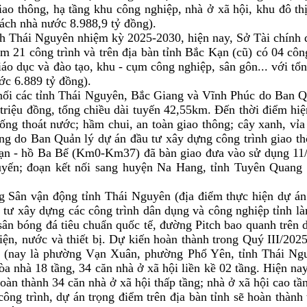
iao thông, hạ tầng khu công nghiệp, nhà ở xã hội, khu đô thị
ách nhà nước 8.988,9 tỷ đồng).
nh Thái Nguyên nhiệm kỳ 2025-2030, hiện nay, Sở Tài chính
ồm 21 công trình và trên địa bàn tỉnh Bắc Kạn (cũ) có 04 công
 giáo dục và đào tạo, khu - cụm công nghiệp, sân gôn... với 
ớc 6.889 tỷ đồng).
 nối các tỉnh Thái Nguyên, Bắc Giang và Vĩnh Phúc do Ban Qu
triệu đồng, tổng chiều dài tuyến 42,55km. Đến thời điểm hiệ
ống thoát nước; hầm chui, an toàn giao thông; cây xanh, vỉa
g do Ban Quản lý dự án đầu tư xây dựng công trình giao th
ạn - hồ Ba Bể (Km0-Km37) đã bàn giao đưa vào sử dụng 11/13
 tuyến; đoạn kết nối sang huyện Na Hang, tỉnh Tuyên Quan
ng Sân vận động tỉnh Thái Nguyên (địa điểm thực hiện dự án
tư xây dựng các công trình dân dụng và công nghiệp tỉnh l
sân bóng đá tiêu chuẩn quốc tế, đường Pitch bao quanh trên d
điện, nước và thiết bị. Dự kiến hoàn thành trong Quý III/2
 (nay là phường Vạn Xuân, phường Phổ Yên, tỉnh Thái Ng
òa nhà 18 tầng, 34 căn nhà ở xã hội liền kề 02 tầng. Hiện na
àn thành 34 căn nhà ở xã hội thấp tầng; nhà ở xã hội cao tầ
 công trình, dự án trọng điểm trên địa bàn tỉnh sẽ hoàn thành