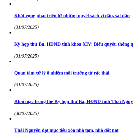
Khát vọng phát triển từ những quyết sách vì dân, sát dân
(31/07/2025)
Kỳ họp thứ Ba, HĐND tỉnh khóa XIV: Biểu quyết, thông q
(31/07/2025)
Quan tâm xử lý ô nhiễm môi trường từ rác thải
(31/07/2025)
Khai mạc trọng thể Kỳ họp thứ Ba, HĐND tỉnh Thái Nguy
(30/07/2025)
Thái Nguyên đạt mục tiêu xóa nhà tạm, nhà dột nát