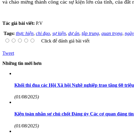
và chào mừng thành công các sự kiện lớn của tỉnh, của đất
Tác giả bài viết:
P.V
Tags:
thực hiện
,
chỉ đạo
,
sự kiện
,
dự án
,
tập trung
,
quan trọng
,
ngày
Click để đánh giá bài viết
Tweet
Những tin mới hơn
Khối thi đua các Hội Xã hội Nghề nghiệp trao tặng 60 triệ
(01/08/2025)
Kiện toàn nhân sự chủ chốt Đảng ủy Các cơ quan đảng tỉ
(01/08/2025)