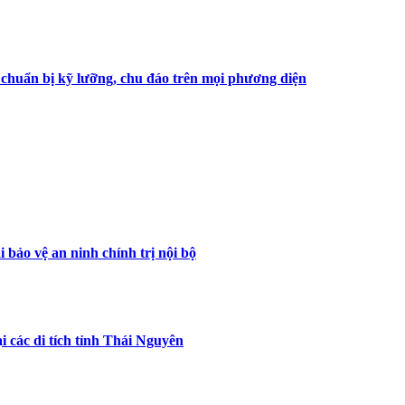
 chuẩn bị kỹ lưỡng, chu đáo trên mọi phương diện
 bảo vệ an ninh chính trị nội bộ
các di tích tỉnh Thái Nguyên