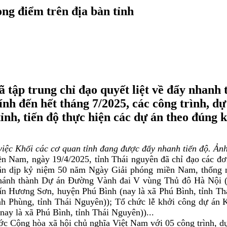
ọng điểm trên địa bàn tỉnh
ập trung chỉ đạo quyết liệt về đẩy nhanh t
tính đến hết tháng 7/2025, các công trình, 
tỉnh, tiến độ thực hiện các dự án theo đúng 
việc Khối các cơ quan tỉnh đang được đẩy nhanh tiến độ. Ản
Nam, ngày 19/4/2025, tỉnh Thái nguyên đã chỉ đạo các đơn v
hân dịp kỷ niệm 50 năm Ngày Giải phóng miền Nam, thống n
 Khánh thành Dự án Đường Vành đai V vùng Thủ đô Hà Nội (
rấn Hương Sơn, huyện Phú Bình (nay là xã Phú Bình, tỉnh T
h Phùng, tỉnh Thái Nguyên)); Tổ chức lễ khởi công dự án K
ay là xã Phú Bình, tỉnh Thái Nguyên))...
Cộng hòa xã hội chủ nghĩa Việt Nam với 05 công trình, dự án