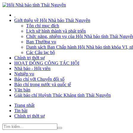
Giới thiệu về Hội Nhà báo Thái Nguyên
Tôn chỉ mục đích
Lịch sử hình thành và phát triển
Chức năng, nhiệm vụ của Hội Nhà báo tỉnh Thái Nguyê
Ban Thường vụ
Danh sách Ban Chấp hành Hội Nhà báo tỉnh khóa VI, n
Các Câu lạc bộ
Chính trị thời sự
HOẠT ĐỘNG CÔNG TÁC HỘI
Nhà báo - Hội viên
Nghiệp vụ
Báo chí với Chuyển đổi số
Báo chí trong nước và quốc tế
Văn bản
Giải báo chí Huỳnh Thúc Kháng tỉnh Thái Nguyên
Trang nhất
Tin bài
Chính trị thời sự