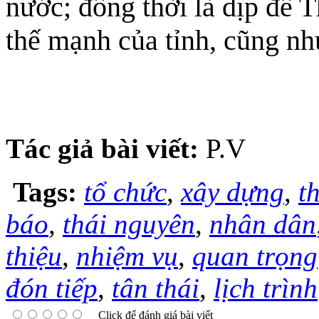
nước; đồng thời là dịp để 
thế mạnh của tỉnh, cũng n
Tác giả bài viết:
P.V
Tags:
tổ chức
,
xây dựng
,
t
báo
,
thái nguyên
,
nhân dân
thiệu
,
nhiệm vụ
,
quan trọng
đón tiếp
,
tân thái
,
lịch trình
Click để đánh giá bài viết