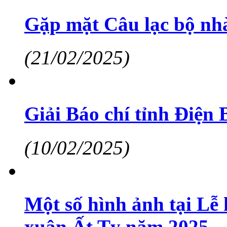
Gặp mặt Câu lạc bộ nhà
(21/02/2025)
Giải Báo chí tỉnh Điện B
(10/02/2025)
Một số hình ảnh tại Lễ
xuân Ất Tỵ năm 2025