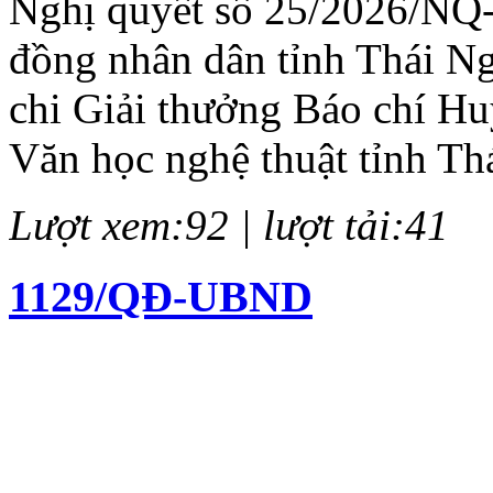
Nghị quyết số 25/2026/NQ
đồng nhân dân tỉnh Thái N
chi Giải thưởng Báo chí H
Văn học nghệ thuật tỉnh Th
Lượt xem:92 | lượt tải:41
1129/QĐ-UBND
Quyết định về việc kiện to
chí Huỳnh Thúc Kháng lần 
Lượt xem:140 | lượt tải:62