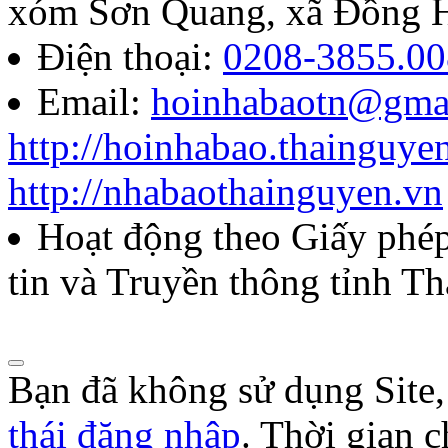
xóm Sơn Quang, xã Đồng H
năm 2026
Điện thoại:
0208-3855.00
Email:
hoinhabaotn@gma
Lượt xem:286 | lượt tải:106
http://hoinhabao.thainguye
85/QĐ-HNB
http://nhabaothainguyen.vn
Quyết định về việc công bố
Hoạt động theo Giấy ph
năm 2026 của Hội Nhà báo
tin và Truyền thông tỉnh T
Lượt xem:273 | lượt tải:105
Bạn đã không sử dụng Site
thái đăng nhập
. Thời gian 