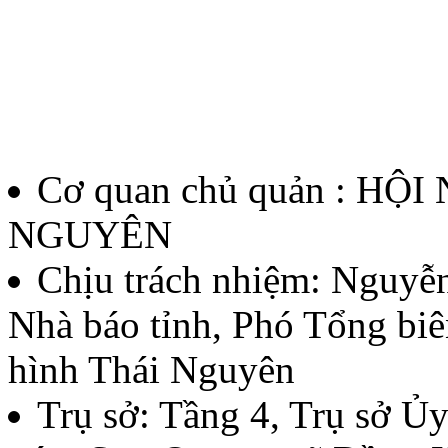
12/QĐ-BTC
Quyết định về việc thành l
thưởng Báo chí Huỳnh Thúc
Cơ quan chủ quản : HỘ
thứ II - năm 2026
NGUYÊN
Lượt xem:138 | lượt tải:60
Chịu trách nhiệm:
Nguyễn
Nhà báo tỉnh, Phó Tổng biê
07/QĐ-BTC
hình Thái Nguyên
Quyết định về việc thành l
Trụ sở: Tầng 4, Trụ sở 
báo chí Huỳnh Thúc Kháng t