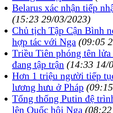
Belarus xác nhận tiếp nh
(15:23 29/03/2023)
Chủ tịch Tập Cận Bình 
hợp tác với Nga
(09:05 
Triều Tiên phóng tên lử
đang tập trận
(14:33 14/
Hơn 1 triệu người tiếp tụ
lương hưu ở Pháp
(09:15
Tổng thống Putin đệ trình
lên Quốc hội Nga
(08:22