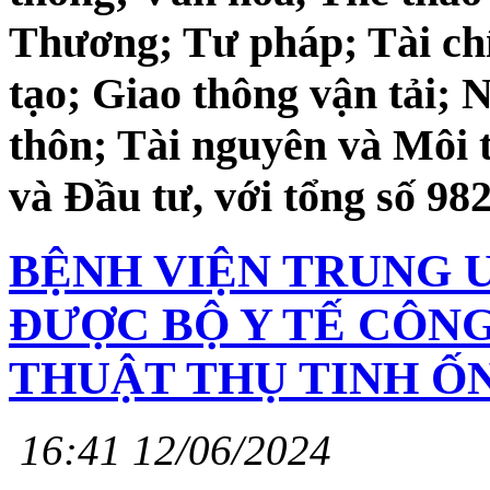
Thương; Tư pháp; Tài chí
tạo; Giao thông vận tải; 
thôn; Tài nguyên và Môi
và Đầu tư, với tổng số 9
BỆNH VIỆN TRUNG 
ĐƯỢC BỘ Y TẾ CÔNG
THUẬT THỤ TINH Ố
16:41 12/06/2024