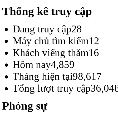
Thống kê truy cập
Đang truy cập
28
Máy chủ tìm kiếm
12
Khách viếng thăm
16
Hôm nay
4,859
Tháng hiện tại
98,617
Tổng lượt truy cập
36,04
Phóng sự