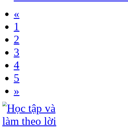
«
1
2
3
4
5
»